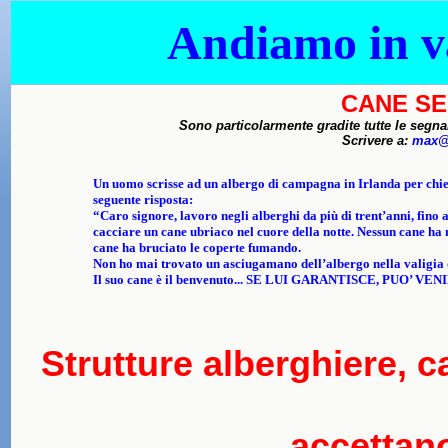
Andiamo in va
CANE SE
Sono particolarmente gradite tutte le segna
Scrivere a:
max@
Un uomo scrisse ad un albergo di campagna in Irlanda per chie
seguente risposta:
“Caro signore, lavoro negli alberghi da più di trent’anni, fino
cacciare un cane ubriaco nel cuore della notte. Nessun cane ha 
cane ha bruciato le coperte fumando.
Non ho mai trovato un asciugamano dell’albergo nella valigia 
Il suo cane è il benvenuto... SE LUI GARANTISCE, PUO’ V
Strutture alberghiere, 
accettano