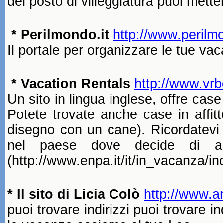
del posto di villeggiatura puoi mette
* Perilmondo.it
http://www.perilmo
Il portale per organizzare le tue vac
* Vacation Rentals
http://www.vr
Un sito in lingua inglese, offre cas
Potete trovate anche case in affit
disegno con un cane). Ricordatevi di
nel paese dove decide di and
(http
:
//www.enpa.it/it/in_vacanza/in
* Il sito di Licia Colò
http://www.an
puoi
trovare indirizzi puoi trovare in